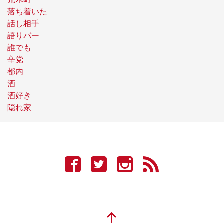
落ち着いた
話し相手
語りバー
誰でも
辛党
都内
酒
酒好き
隠れ家