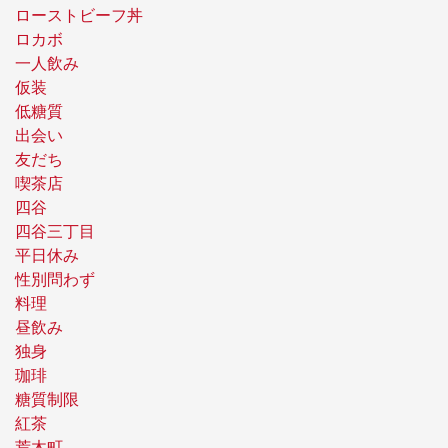
ローストビーフ丼
ロカボ
一人飲み
仮装
低糖質
出会い
友だち
喫茶店
四谷
四谷三丁目
平日休み
性別問わず
料理
昼飲み
独身
珈琲
糖質制限
紅茶
荒木町