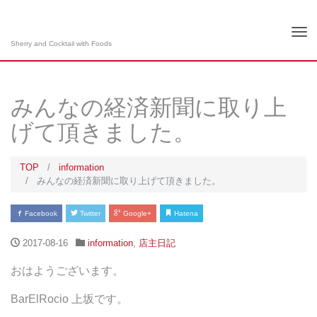
Tog
Sherry and Cocktail with Foods
nav
みんなの経済新聞に取り上
げて頂きました。
TOP
information
みんなの経済新聞に取り上げて頂きました。
Facebook
Twitter
Google+
Hatena
2017-08-16
information
,
店主日記
おはようございます。
BarElRocio 上坂です。