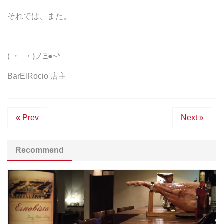
それでは、また。
( ・_・)ノΞ●~*
BarElRocio 店主
« Prev
Next »
Recommend