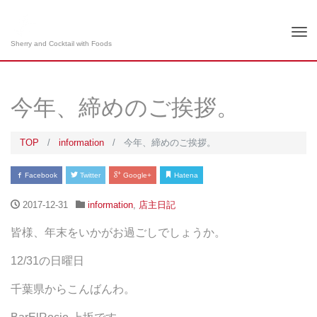
Tog
Sherry and Cocktail with Foods
nav
今年、締めのご挨拶。
TOP
information
今年、締めのご挨拶。
Facebook
Twitter
Google+
Hatena
2017-12-31
information
,
店主日記
皆様、年末をいかがお過ごしでしょうか。
12/31の日曜日
千葉県からこんばんわ。