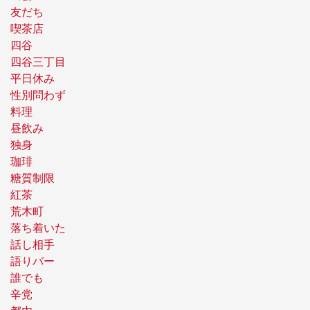
友だち
喫茶店
四谷
四谷三丁目
平日休み
性別問わず
料理
昼飲み
独身
珈琲
糖質制限
紅茶
荒木町
落ち着いた
話し相手
語りバー
誰でも
辛党