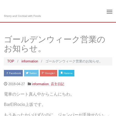
Tog
Sherry and Cocktail with Foods
nav
ゴールデンウィーク営業の
お知らせ。
TOP
information
ゴールデンウィーク営業のお知らせ。
Facebook
Twitter
Google+
Hatena
2018-04-27
information
,
店主日記
電車のシート真ん中からこんにちわ。
BarElRocio上坂です。
もうあったかいはずなのに、ジャンパーが手放せない。。