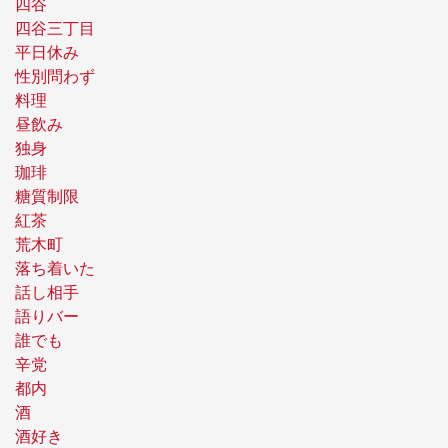
四谷
四谷三丁目
平日休み
性別問わず
料理
昼飲み
独身
珈琲
糖質制限
紅茶
荒木町
落ち着いた
話し相手
語りバー
誰でも
辛党
都内
酒
酒好き