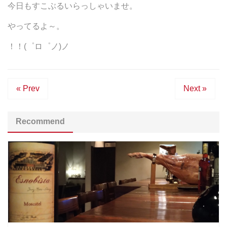
今日もすこぶるいらっしゃいませ。
やってるよ～。
！！(゜ロ゜ノ)ノ
« Prev
Next »
Recommend