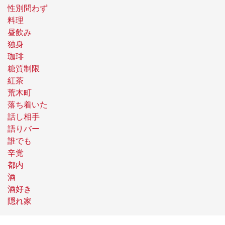
性別問わず
料理
昼飲み
独身
珈琲
糖質制限
紅茶
荒木町
落ち着いた
話し相手
語りバー
誰でも
辛党
都内
酒
酒好き
隠れ家