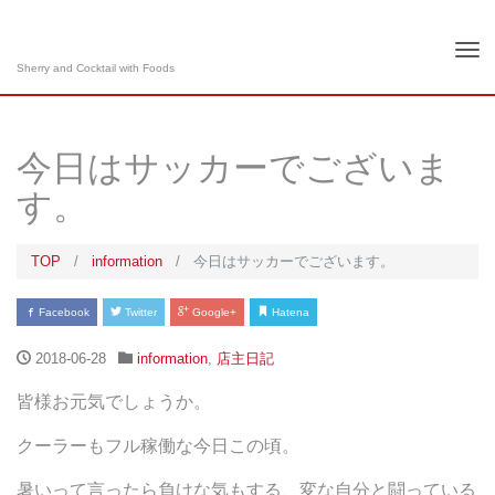
Tog
Sherry and Cocktail with Foods
nav
今日はサッカーでございま
す。
TOP
information
今日はサッカーでございます。
Facebook
Twitter
Google+
Hatena
2018-06-28
information
,
店主日記
皆様お元気でしょうか。
クーラーもフル稼働な今日この頃。
暑いって言ったら負けな気もする、変な自分と闘っている