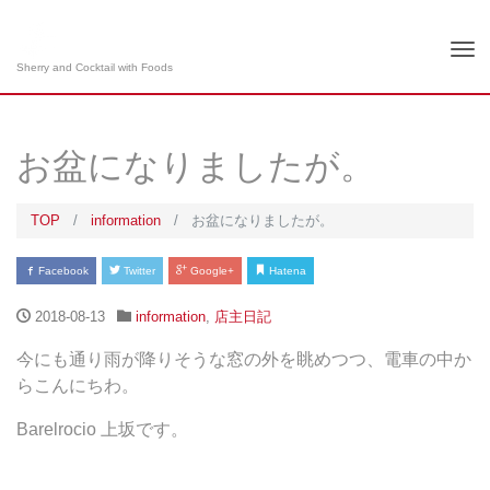
Tog
Sherry and Cocktail with Foods
nav
お盆になりましたが。
TOP
information
お盆になりましたが。
Facebook
Twitter
Google+
Hatena
2018-08-13
information
,
店主日記
今にも通り雨が降りそうな窓の外を眺めつつ、電車の中か
らこんにちわ。
Barelrocio 上坂です。