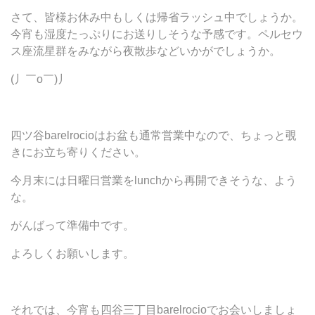
さて、皆様お休み中もしくは帰省ラッシュ中でしょうか。
今宵も湿度たっぷりにお送りしそうな予感です。ペルセウ
ス座流星群をみながら夜散歩などいかがでしょうか。
(丿￣ο￣)丿
四ツ谷barelrocioはお盆も通常営業中なので、ちょっと覗
きにお立ち寄りください。
今月末には日曜日営業をlunchから再開できそうな、よう
な。
がんばって準備中です。
よろしくお願いします。
それでは、今宵も四谷三丁目barelrocioでお会いしましょ