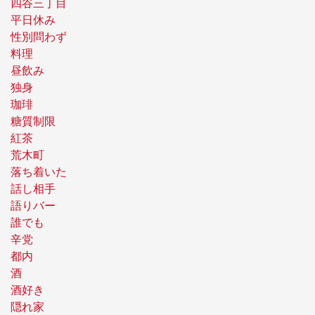
四谷三丁目
平日休み
性別問わず
料理
昼飲み
独身
珈琲
糖質制限
紅茶
荒木町
落ち着いた
話し相手
語りバー
誰でも
辛党
都内
酒
酒好き
隠れ家