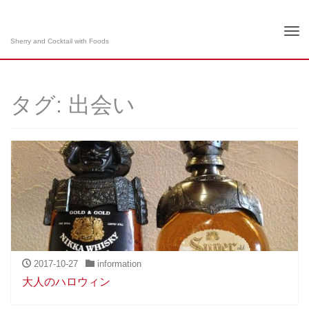
Tog
Sherry and Cocktail with Foods
nav
タグ: 出会い
2017-10-27
information
大人のハロウィン