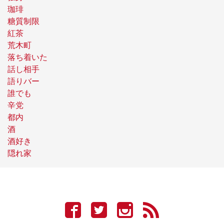
珈琲
糖質制限
紅茶
荒木町
落ち着いた
話し相手
語りバー
誰でも
辛党
都内
酒
酒好き
隠れ家