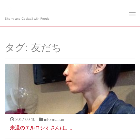
Tog
Sherry and Cocktail with Foods
nav
タグ: 友だち
2017-09-10
information
来週のエルロシオさんは。。