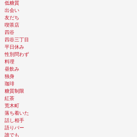
低糖質
出会い
友だち
喫茶店
四谷
四谷三丁目
平日休み
性別問わず
料理
昼飲み
独身
珈琲
糖質制限
紅茶
荒木町
落ち着いた
話し相手
語りバー
誰でも