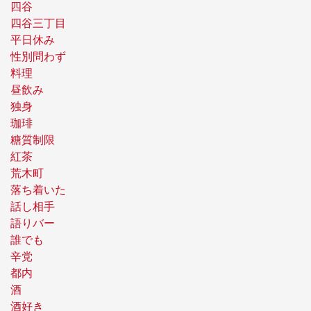
四谷
四谷三丁目
平日休み
性別問わず
料理
昼飲み
独身
珈琲
糖質制限
紅茶
荒木町
落ち着いた
話し相手
語りバー
誰でも
辛党
都内
酒
酒好き