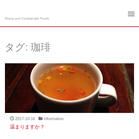
Tog
Sherry and Cocktail with Foods
nav
タグ: 珈琲
2017-10-16
information
温まりますか？