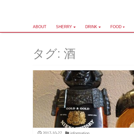
ABOUT
SHERRY
DRINK
FOOD
タグ: 酒
2017-10-27
information