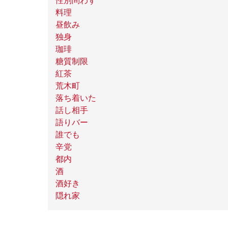
性別問わず
料理
昼飲み
独身
珈琲
糖質制限
紅茶
荒木町
落ち着いた
話し相手
語りバー
誰でも
辛党
都内
酒
酒好き
隠れ家