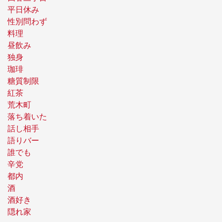
平日休み
性別問わず
料理
昼飲み
独身
珈琲
糖質制限
紅茶
荒木町
落ち着いた
話し相手
語りバー
誰でも
辛党
都内
酒
酒好き
隠れ家