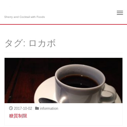
Tog
Sherry and Cocktail with Foods
nav
タグ: ロカボ
2017-10-02
information
糖質制限