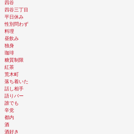
四谷
四谷三丁目
平日休み
性別問わず
料理
昼飲み
独身
珈琲
糖質制限
紅茶
荒木町
落ち着いた
話し相手
語りバー
誰でも
辛党
都内
酒
酒好き